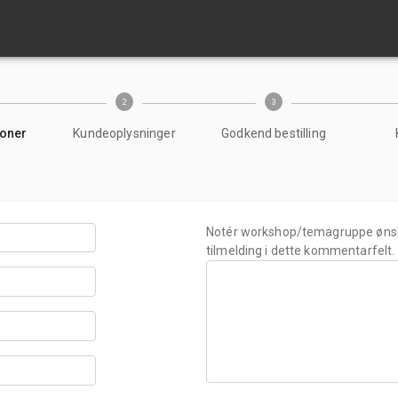
2
3
soner
Kundeoplysninger
Godkend bestilling
Notér workshop/temagruppe ønsker
tilmelding i dette kommentarfelt.