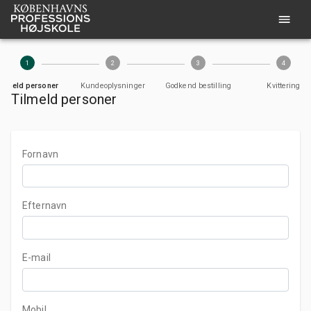
1
2
3
4
Tilmeld personer
Kundeoplysninger
Godkend bestilling
Kvittering
Tilmeld personer
Fornavn
Efternavn
E-mail
Mobil